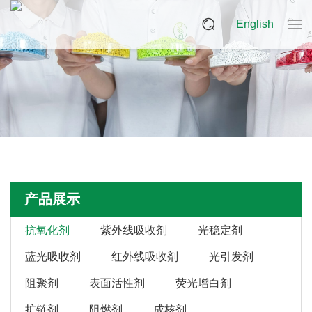
English
产品展示
抗氧化剂
紫外线吸收剂
光稳定剂
蓝光吸收剂
红外线吸收剂
光引发剂
阻聚剂
表面活性剂
荧光增白剂
扩链剂
阻燃剂
成核剂