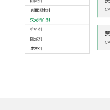
荧
（C
阻聚剂
CAS 40470-6
表面活性剂
FP
荧光增白剂
增
12
扩链剂
荧
阻燃剂
CAS 5089-22-5
(
成核剂