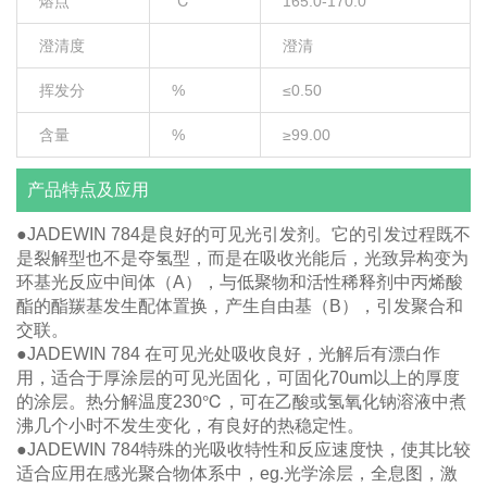
熔点
℃
165.0-170.0
澄清度
澄清
挥发分
%
≤0.50
含量
%
≥99.00
产品特点及应用
●JADEWIN 784是良好的可见光引发剂。它的引发过程既不
是裂解型也不是夺氢型，而是在吸收光能后，光致异构变为
环基光反应中间体（A），与低聚物和活性稀释剂中丙烯酸
酯的酯羰基发生配体置换，产生自由基（B），引发聚合和
交联。
●JADEWIN 784 在可见光处吸收良好，光解后有漂白作
用，适合于厚涂层的可见光固化，可固化70um以上的厚度
的涂层。热分解温度230℃，可在乙酸或氢氧化钠溶液中煮
沸几个小时不发生变化，有良好的热稳定性。
●JADEWIN 784特殊的光吸收特性和反应速度快，使其比较
适合应用在感光聚合物体系中，eg.光学涂层，全息图，激