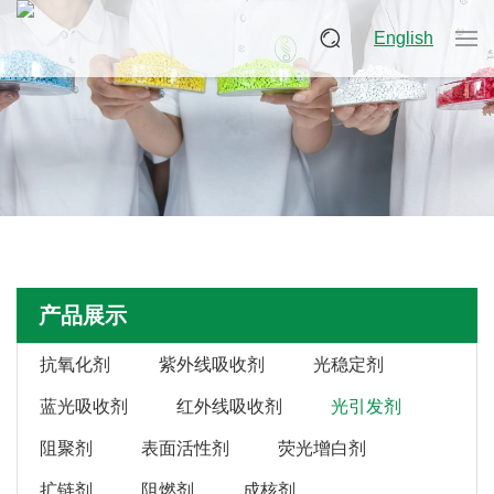
English
产品展示
抗氧化剂
紫外线吸收剂
光稳定剂
蓝光吸收剂
红外线吸收剂
光引发剂
阻聚剂
表面活性剂
荧光增白剂
扩链剂
阻燃剂
成核剂