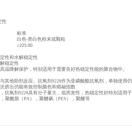
定性
标准
白色
粉末或颗粒
-
类白色
≥
225
.00
稳定性和水解稳定性
水解稳定性
和高温降解保护，特别适用于需要良好热稳定性能的聚合物中。
与其他助剂反应。抗氧剂9228作为亚磷酸酯抗氧剂，单独使用
多次挤出仍能有效控制颜色和熔融指数
，抗氧剂9228具有分子量大，低挥发性，热稳定性好特别适用
），聚酰胺（PA），聚醚砜（PES），聚醚等